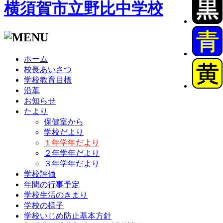
横須賀市立野比中学校
ホーム
校長あいさつ
学校教育目標
沿革
お知らせ
たより
保健室から
学校だより
１年学年だより
２年学年だより
３年学年だより
学校評価
年間の行事予定
学校生活のきまり
学校の様子
学校いじめ防止基本方針